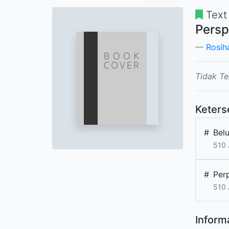
Text
Persp
Rosih
Tidak Te
Keters
#
Bel
510 
#
Per
510 
Informa