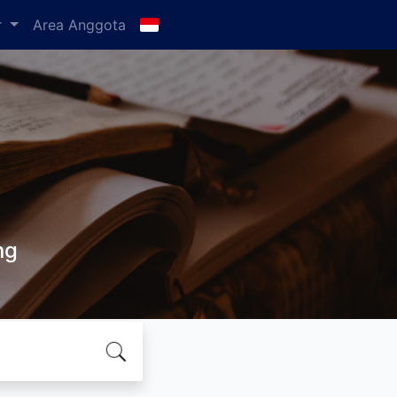
r
Area Anggota
ng