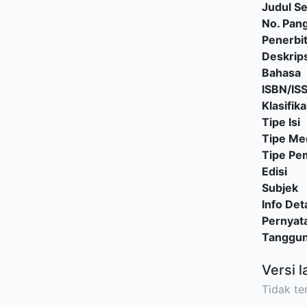
Judul Se
No. Pang
Penerbi
Deskrips
Bahasa
ISBN/IS
Klasifika
Tipe Isi
Tipe Me
Tipe P
Edisi
Subjek
Info Deta
Pernyat
Tanggu
Versi l
Tidak ter