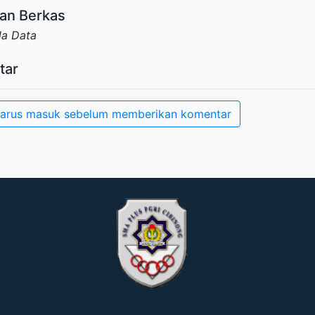
an Berkas
da Data
tar
arus masuk sebelum memberikan komentar