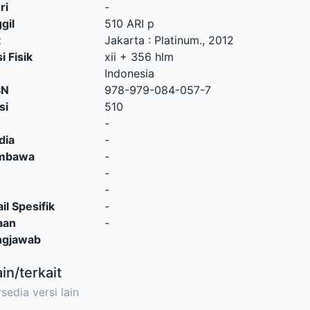
ri
-
gil
510 ARI p
t
Jakarta
:
Platinum
.,
2012
i Fisik
xii + 356 hlm
Indonesia
SN
978-979-084-057-7
si
510
-
dia
-
embawa
-
-
-
il Spesifik
-
aan
-
ngjawab
ain/terkait
sedia versi lain