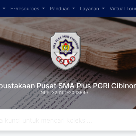
l
E-Resources
Panduan
Layanan
Virtual Tou
pustakaan Pusat SMA Plus PGRI Cibino
NPP. 320101E2003669