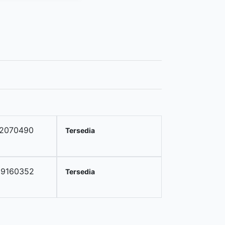
12070490
Tersedia
09160352
Tersedia